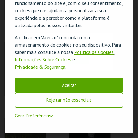
COMPRAR
COMPRAR
funcionamento do site e, com o seu consentimento,
cookies que nos ajudam a personalizar a sua
experiência e a perceber como a plataforma é
utilizada pelos nossos visitantes.
ESMORIZ A SORRIR
ESMORIZ E A SUA
E A CANTAR
HISTÓRIA
Ao clicar em "Aceitar" concorda com o
CENTRO DE ARTE
CENTRO DE ARTE
O evento escolhido não está disponível
DE OVAR
DE OVAR
armazenamento de cookies no seu dispositivo. Para
saber mais consulte a nossa
Política de Cookies
,
OK
Informações Sobre Cookies
e
MAIS INFO
MAIS INFO
Privacidade & Segurança
.
COMPRAR
COMPRAR
Aceitar
Rejeitar não essenciais
ESMORIZ ÉS
HISTÓRIA SEM
EMOÇÃO
REGRESSO
CENTRO DE ARTE
CENTRO DE ARTE
Gerir Preferências
DE OVAR
DE OVAR