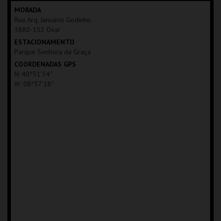
MAIS INFO
MORADA
Rua Arq. Januário Godinho
COMPRAR
3880-152 Ovar
ESTACIONAMENTO
Parque Senhora da Graça
COORDENADAS GPS
N: 40º51'34"
W: 08º37'18"