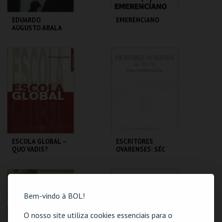
EDUARDO
EMERENCIANO
AUGUSTO ARALA
CHAVES
CENTRO DE ARTE
CENTRO DE ARTE
DE OVAR
DE OVAR
MAIS INFO
MAIS INFO
COMPRAR
COMPRAR
ESCOLA GLOBAL –
ESCRITORES
QUO VADIS?
OVARENSES: SÉC
XIX/XX
CENTRO DE ARTE
CENTRO DE ARTE
DE OVAR
DE OVAR
Bem-vindo à BOL!
MAIS INFO
MAIS INFO
O nosso site utiliza cookies essenciais para o