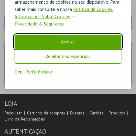
armazenamento de cookies no seu dispositivo. Para
saber mais consulte a nossa
Política de Cookies
,
PASSO
- QUANTIDADE
Informações Sobre Cookies
e
Escolha a quantidade e os produtos desejados
Privacidade & Segurança
.
PASSO
- PRODUTO
Aceitar
QUANDO O MAR ENROLA NA AREIA
LIVROS
Rejeitar não essenciais
CENTRO DE ARTE DE OVAR
Gerir Preferências
LOJA
Pesquisar
Carrinho de compras
Eventos
Cartões
Produtos
Livro de Reclamações
AUTENTICAÇÃO