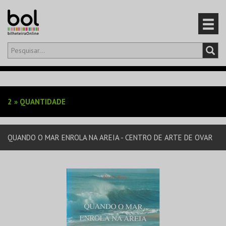
Olá,
iniciar sessão
PT
0
CARRINHO
2
»
QUANTIDADE
EVENTOS
QUANDO O MAR ENROLA NA AREIA - CENTRO DE ARTE DE OVAR
CARTÕES
PRODUTOS