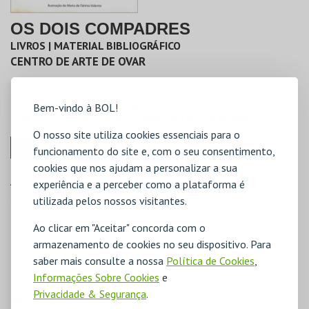
OS DOIS COMPADRES
LIVROS | MATERIAL BIBLIOGRÁFICO
CENTRO DE ARTE DE OVAR
Bem-vindo à BOL!
PREÇO
STOCK
AUTOR
7,50€
COM STOCK
HONÓRIO BATISTA DE RESENDE
O nosso site utiliza cookies essenciais para o
COMPRAR
funcionamento do site e, com o seu consentimento,
cookies que nos ajudam a personalizar a sua
ANO EDIÇÃO/ REIMPRESSÃO
experiência e a perceber como a plataforma é
2009
utilizada pelos nossos visitantes.
PÁGINAS
Ao clicar em "Aceitar" concorda com o
492
armazenamento de cookies no seu dispositivo. Para
IDIOMA
saber mais consulte a nossa
Política de Cookies
,
Português
Informações Sobre Cookies
e
Privacidade & Segurança
.
EDITOR