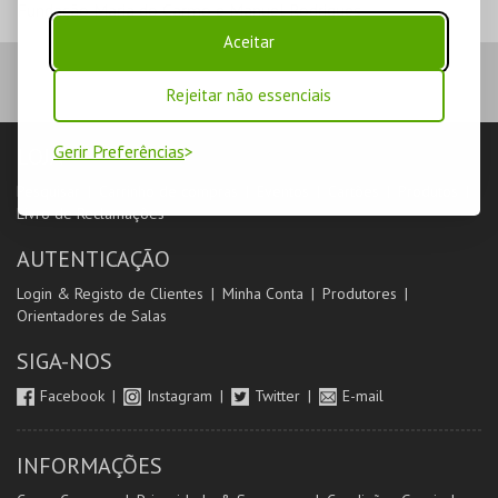
Fundação Maria do Carmo e Manuel Rodrigues
Aceitar
Rejeitar não essenciais
Gerir Preferências
LOJA
Pesquisar
Carrinho de compras
Eventos
Cartões
Produtos
Livro de Reclamações
AUTENTICAÇÃO
Login & Registo de Clientes
Minha Conta
Produtores
Orientadores de Salas
SIGA-NOS
Facebook
Instagram
Twitter
E-mail
INFORMAÇÕES