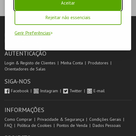
Aceitar
Rejeitar não essenciais
LOJA
Gerir Preferências
Pesquisar
Carrinho de compras
Eventos
Cartões
Produtos
Livro de Reclamações
AUTENTICAÇÃO
Login & Registo de Clientes
Minha Conta
Produtores
Orientadores de Salas
SIGA-NOS
Facebook
Instagram
Twitter
E-mail
INFORMAÇÕES
Como Comprar
Privacidade & Segurança
Condições Gerais
FAQ
Política de Cookies
Pontos de Venda
Dados Pessoais