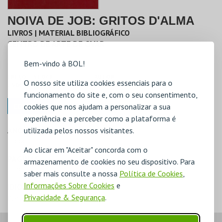
NOIVA DE JOB: GRITOS D'ALMA
LIVROS | MATERIAL BIBLIOGRÁFICO
CENTRO DE ARTE DE OVAR
Bem-vindo à BOL!
PREÇO
STOCK
AUTOR
O nosso site utiliza cookies essenciais para o
7,50€
COM STOCK
MARIA D'ÁVILA
funcionamento do site e, com o seu consentimento,
COMPRAR
cookies que nos ajudam a personalizar a sua
experiência e a perceber como a plataforma é
ANO EDIÇÃO/ REIMPRESSÃO
utilizada pelos nossos visitantes.
1998
Ao clicar em "Aceitar" concorda com o
PÁGINAS
armazenamento de cookies no seu dispositivo. Para
119
saber mais consulte a nossa
Política de Cookies
,
Informações Sobre Cookies
e
IDIOMA
Privacidade & Segurança
.
Português