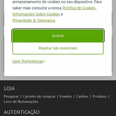
armazenamento de cookies no seu dispositivo. Para
saber mais consulte a nossa
Política de Cookies
,
PASSO
- QUANTIDADE
Informações Sobre Cookies
e
Escolha a quantidade e os produtos desejados
Privacidade & Segurança
.
PASSO
- PRODUTO
Aceitar
MUSEU DE OVAR
LIVROS
Rejeitar não essenciais
CENTRO DE ARTE DE OVAR
Gerir Preferências
LOJA
Pesquisar
Carrinho de compras
Eventos
Cartões
Produtos
Livro de Reclamações
AUTENTICAÇÃO