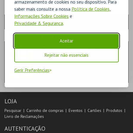
armazenamento de cookies no seu dispositivo. Para
saber mais consulte a nossa
Política de Cookies
,
PASSO
- QUANTIDADE
Informações Sobre Cookies
e
Escolha a quantidade e os produtos desejados
Privacidade & Segurança
.
PASSO
- PRODUTO
Aceitar
ESMORIZ A SORRIR E A CANTAR
LIVROS
Rejeitar não essenciais
CENTRO DE ARTE DE OVAR
Gerir Preferências
LOJA
Pesquisar
Carrinho de compras
Eventos
Cartões
Produtos
Livro de Reclamações
AUTENTICAÇÃO