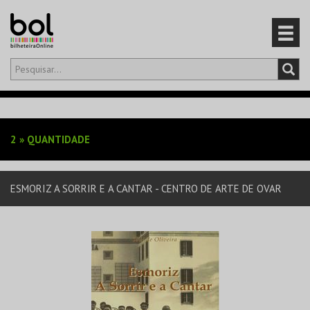
Olá,
iniciar sessão
PT
0
CARRINHO
2
»
QUANTIDADE
EVENTOS
ESMORIZ A SORRIR E A CANTAR - CENTRO DE ARTE DE OVAR
CARTÕES
PRODUTOS