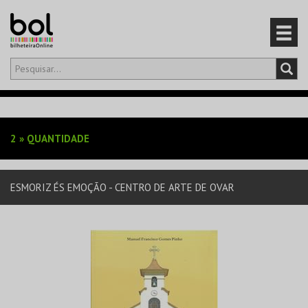
Olá,
iniciar sessão
PT
0
CARRINHO
2
»
QUANTIDADE
EVENTOS
ESMORIZ ÉS EMOÇÃO - CENTRO DE ARTE DE OVAR
CARTÕES
PRODUTOS