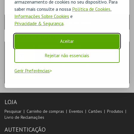
armazenamento de cookies no seu dispositivo. Para
saber mais consulte a nossa
Política de Cookies
,
PASSO
- QUANTIDADE
Informações Sobre Cookies
e
Escolha a quantidade e os produtos desejados
Privacidade & Segurança
.
PASSO
- PRODUTO
Aceitar
ESMORIZ ÉS EMOÇÃO
LIVROS
Rejeitar não essenciais
CENTRO DE ARTE DE OVAR
Gerir Preferências
LOJA
Pesquisar
Carrinho de compras
Eventos
Cartões
Produtos
Livro de Reclamações
AUTENTICAÇÃO