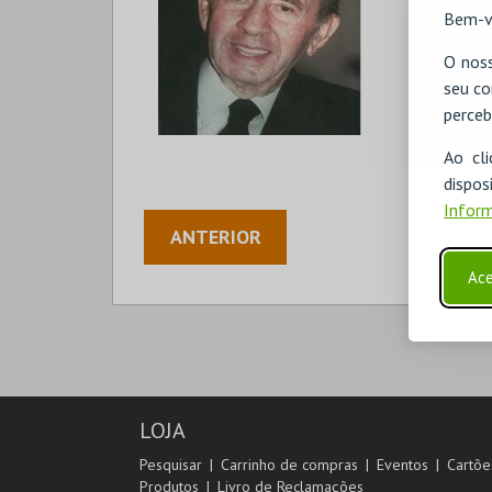
Bem-v
O noss
seu co
perceb
Ao cl
disp
Inform
ANTERIOR
Ace
LOJA
Pesquisar
Carrinho de compras
Eventos
Cartõe
Produtos
Livro de Reclamações