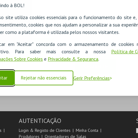
indo à BOL!
o site utiliza cookies essenciais para o funcionamento do site e
nsentimento, cookies que nos ajudam a personalizar a sua experiên
er como a plataforma é utilizada pelos nossos visitantes.
icar em "Aceitar" concorda com o armazenamento de cookies 
ADICIONAR
ositivo. Para saber mais consulte a nossa
Política de 
ações Sobre Cookies
e
Privacidade & Segurança
.
SEGUINTE
itar
Rejeitar não essenciais
Gerir Preferências
AUTENTICAÇÃO
s
Login & Registo de Clientes
Minha Conta
Produtores
Orientadores de Salas