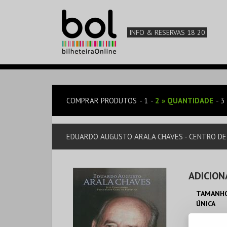
INFO & RESERVAS 18 20
COMPRAR PRODUTOS
1
2
»
QUANTIDADE
3
EDUARDO AUGUSTO ARALA CHAVES - CENTRO DE
ADICION
TAMANHO
ÚNICA