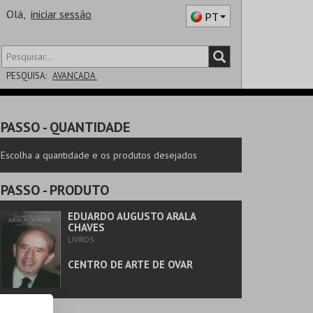
Olá,
iniciar sessão
PT
PESQUISA:
AVANÇADA
DISTRITO
PASSO
- QUANTIDADE
SALA
Escolha a quantidade e os produtos desejados
PASSO
- PRODUTO
EDUARDO AUGUSTO ARALA
CHAVES
LIVROS
CENTRO DE ARTE DE OVAR