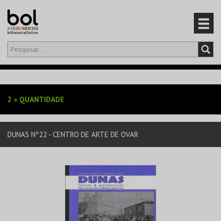
Olá,
iniciar sessão
PT
0
CARRINHO
2
»
QUANTIDADE
EVENTOS
DUNAS Nº22 - CENTRO DE ARTE DE OVAR
CARTÕES
PRODUTOS