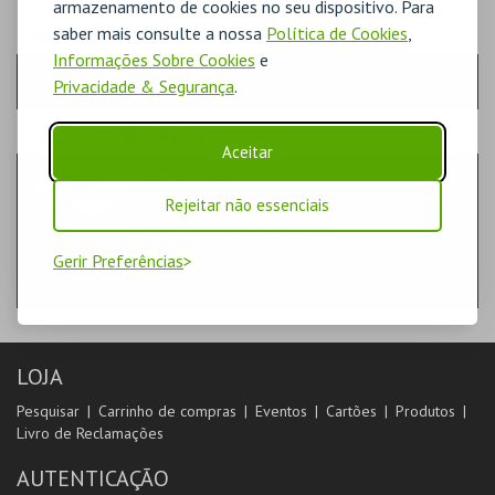
armazenamento de cookies no seu dispositivo. Para
saber mais consulte a nossa
Política de Cookies
,
PASSO
- QUANTIDADE
Informações Sobre Cookies
e
Escolha a quantidade e os produtos desejados
Privacidade & Segurança
.
PASSO
- PRODUTO
Aceitar
DUNAS Nº22
LIVROS
Rejeitar não essenciais
CENTRO DE ARTE DE OVAR
Gerir Preferências
LOJA
Pesquisar
Carrinho de compras
Eventos
Cartões
Produtos
Livro de Reclamações
AUTENTICAÇÃO