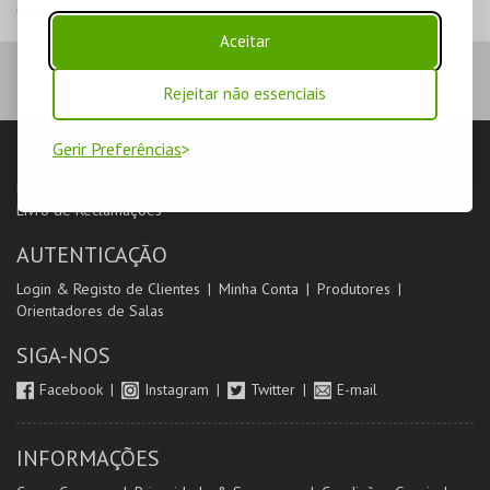
Câmara Municipal de Ovar
Aceitar
Rejeitar não essenciais
Gerir Preferências
LOJA
Pesquisar
Carrinho de compras
Eventos
Cartões
Produtos
Livro de Reclamações
AUTENTICAÇÃO
Login & Registo de Clientes
Minha Conta
Produtores
Orientadores de Salas
SIGA-NOS
Facebook
Instagram
Twitter
E-mail
INFORMAÇÕES