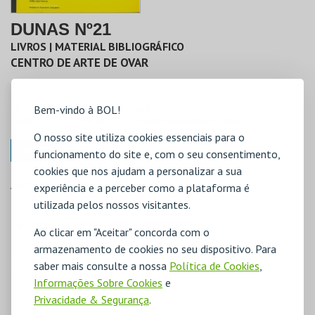
DUNAS Nº21
LIVROS | MATERIAL BIBLIOGRÁFICO
CENTRO DE ARTE DE OVAR
Bem-vindo à BOL!
PREÇO
STOCK
AUTOR
4,00€
COM STOCK
CÂMARA MUNICIPAL DE OVAR
O nosso site utiliza cookies essenciais para o
COMPRAR
funcionamento do site e, com o seu consentimento,
cookies que nos ajudam a personalizar a sua
ANO EDIÇÃO/ REIMPRESSÃO
experiência e a perceber como a plataforma é
2021
utilizada pelos nossos visitantes.
PÁGINAS
Ao clicar em "Aceitar" concorda com o
144
armazenamento de cookies no seu dispositivo. Para
IDIOMA
saber mais consulte a nossa
Política de Cookies
,
Português
Informações Sobre Cookies
e
Privacidade & Segurança
.
EDITOR