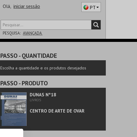
Olá,
iniciar sessão
PT
PESQUISA:
AVANÇADA
DISTRITO
PASSO
- QUANTIDADE
SALA
Escolha a quantidade e os produtos desejados
PASSO
- PRODUTO
DUNAS Nº18
LIVROS
CENTRO DE ARTE DE OVAR