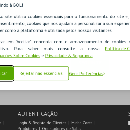
indo à BOL!
o site utiliza cookies essenciais para o funcionamento do site e
nsentimento, cookies que nos ajudam a personalizar a sua experiên
er como a plataforma é utilizada pelos nossos visitantes.
icar em "Aceitar" concorda com o armazenamento de cookies 
ADICIONAR
ositivo. Para saber mais consulte a nossa
Política de 
ações Sobre Cookies
e
Privacidade & Segurança
.
SEGUINTE
itar
Rejeitar não essenciais
Gerir Preferências
AUTENTICAÇÃO
s
Login & Registo de Clientes
Minha Conta
Produtores
Orientadores de Salas