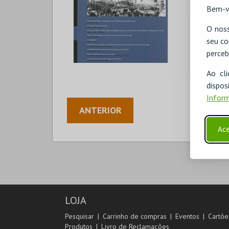
Bem-v
O noss
seu co
perceb
Ao cl
disp
Inform
ANTERIOR
Ace
LOJA
Pesquisar
Carrinho de compras
Eventos
Cartõe
Produtos
Livro de Reclamações