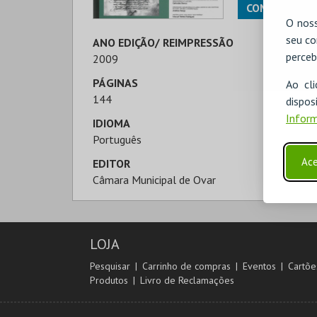
COMPRAR
O noss
seu co
ANO EDIÇÃO/ REIMPRESSÃO
perceb
2009
PÁGINAS
Ao cl
144
disp
Inform
IDIOMA
Português
Ace
EDITOR
Câmara Municipal de Ovar
LOJA
Pesquisar
Carrinho de compras
Eventos
Cartõe
Produtos
Livro de Reclamações