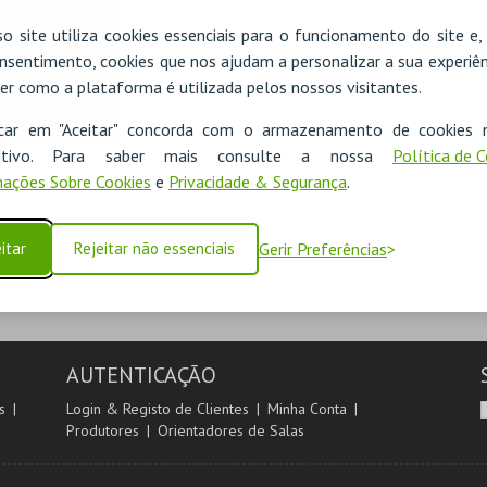
o site utiliza cookies essenciais para o funcionamento do site e
nsentimento, cookies que nos ajudam a personalizar a sua experiên
er como a plataforma é utilizada pelos nossos visitantes.
icar em "Aceitar" concorda com o armazenamento de cookies 
ositivo. Para saber mais consulte a nossa
Política de 
ações Sobre Cookies
e
Privacidade & Segurança
.
itar
Rejeitar não essenciais
Gerir Preferências
AUTENTICAÇÃO
s
Login & Registo de Clientes
Minha Conta
Produtores
Orientadores de Salas