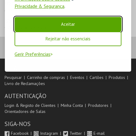
EDITOR
Privacidade & Segurança
.
Câmara Municipal de Ovar
ISBN
Aceitar
978-972-8174-37-8
Rejeitar não essenciais
Gerir Preferências
LOJA
Pesquisar
Carrinho de compras
Eventos
Cartões
Produtos
Livro de Reclamações
AUTENTICAÇÃO
Login & Registo de Clientes
Minha Conta
Produtores
Orientadores de Salas
SIGA-NOS
Facebook
Instagram
Twitter
E-mail