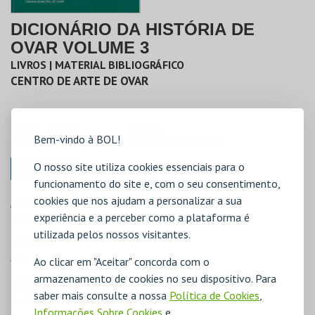
DICIONÁRIO DA HISTÓRIA DE
OVAR VOLUME 3
LIVROS | MATERIAL BIBLIOGRÁFICO
CENTRO DE ARTE DE OVAR
PREÇO
STOCK
AUTOR
Bem-vindo à BOL!
30,00€
COM STOCK
ALBERTO SOUSA LAMY
O nosso site utiliza cookies essenciais para o
COMPRAR
funcionamento do site e, com o seu consentimento,
cookies que nos ajudam a personalizar a sua
ANO EDIÇÃO/ REIMPRESSÃO
experiência e a perceber como a plataforma é
2009
utilizada pelos nossos visitantes.
PÁGINAS
632
Ao clicar em "Aceitar" concorda com o
armazenamento de cookies no seu dispositivo. Para
IDIOMA
saber mais consulte a nossa
Política de Cookies
,
Português
Informações Sobre Cookies
e