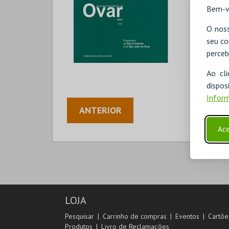
Bem-v
O noss
seu co
perceb
Ao cl
disp
Inform
ANTERIOR
Ace
LOJA
Pesquisar
Carrinho de compras
Eventos
Cartõe
Produtos
Livro de Reclamações