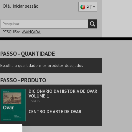
Olá,
iniciar sessão
PT
PESQUISA:
AVANÇADA
DISTRITO
PASSO
- QUANTIDADE
SALA
Escolha a quantidade e os produtos desejados
PASSO
- PRODUTO
DICIONÁRIO DA HISTÓRIA DE OVAR
VOLUME 1
LIVROS
CENTRO DE ARTE DE OVAR