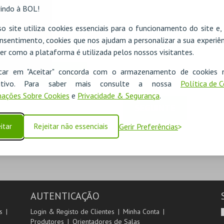
indo à BOL!
o site utiliza cookies essenciais para o funcionamento do site e
nsentimento, cookies que nos ajudam a personalizar a sua experiên
er como a plataforma é utilizada pelos nossos visitantes.
icar em "Aceitar" concorda com o armazenamento de cookies 
ADICIONAR
ositivo. Para saber mais consulte a nossa
Política de 
ações Sobre Cookies
e
Privacidade & Segurança
.
SEGUINTE
itar
Rejeitar não essenciais
Gerir Preferências
AUTENTICAÇÃO
s
Login & Registo de Clientes
Minha Conta
Produtores
Orientadores de Salas