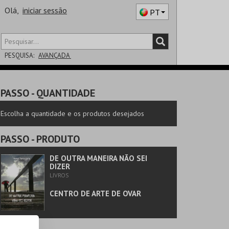
Olá,
iniciar sessão
PT
PESQUISA:
AVANÇADA
DISTRITO
PASSO
- QUANTIDADE
SALA
Escolha a quantidade e os produtos desejados
PASSO
- PRODUTO
DE OUTRA MANEIRA NÃO SEI
DIZER
LIVROS
CENTRO DE ARTE DE OVAR