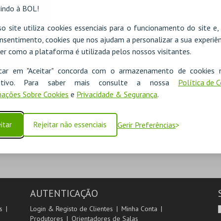
indo à BOL!
o site utiliza cookies essenciais para o funcionamento do site e
nsentimento, cookies que nos ajudam a personalizar a sua experiên
er como a plataforma é utilizada pelos nossos visitantes.
icar em "Aceitar" concorda com o armazenamento de cookies 
ADICIONAR
ositivo. Para saber mais consulte a nossa
Política de 
ações Sobre Cookies
e
Privacidade & Segurança
.
SEGUINTE
itar
Rejeitar não essenciais
Gerir Preferências
AUTENTICAÇÃO
s
Login & Registo de Clientes
Minha Conta
Produtores
Orientadores de Salas