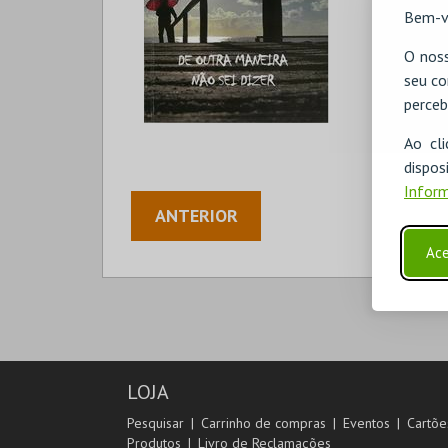
Bem-v
O noss
seu co
perceb
Ao cl
disp
Inform
ANTERIOR
Ace
LOJA
Pesquisar
Carrinho de compras
Eventos
Cartõe
Produtos
Livro de Reclamações