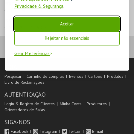
EDITOR
Privacidade & Segurança
.
Câmara Municipal de Ovar
ISBN
Aceitar
978-972-8174-50-7
Rejeitar não essenciais
Gerir Preferências
LOJA
Pesquisar
Carrinho de compras
Eventos
Cartões
Produtos
Livro de Reclamações
AUTENTICAÇÃO
Login & Registo de Clientes
Minha Conta
Produtores
Orientadores de Salas
SIGA-NOS
Facebook
Instagram
Twitter
E-mail