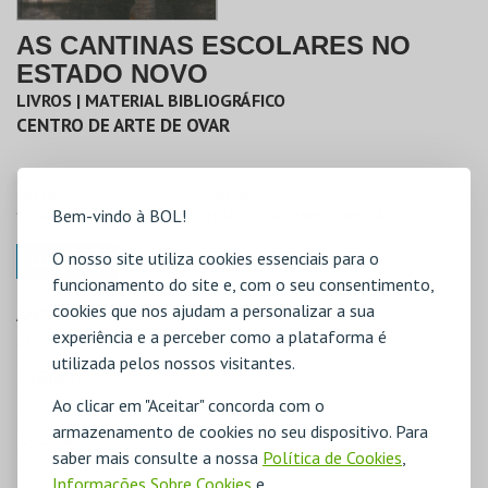
AS CANTINAS ESCOLARES NO
ESTADO NOVO
LIVROS | MATERIAL BIBLIOGRÁFICO
CENTRO DE ARTE DE OVAR
PREÇO
STOCK
AUTOR
Bem-vindo à BOL!
15,00€
COM STOCK
HELDER J. DE PINHO ALMEIDA
O nosso site utiliza cookies essenciais para o
COMPRAR
funcionamento do site e, com o seu consentimento,
cookies que nos ajudam a personalizar a sua
ANO EDIÇÃO/ REIMPRESSÃO
experiência e a perceber como a plataforma é
2021
utilizada pelos nossos visitantes.
PÁGINAS
123
Ao clicar em "Aceitar" concorda com o
armazenamento de cookies no seu dispositivo. Para
IDIOMA
saber mais consulte a nossa
Política de Cookies
,
Português
Informações Sobre Cookies
e