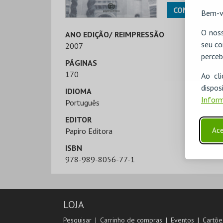
COMPRAR
Bem-v
O noss
ANO EDIÇÃO/ REIMPRESSÃO
seu co
2007
perceb
PÁGINAS
170
Ao cl
disp
IDIOMA
Inform
Português
EDITOR
Ace
Papiro Editora
ISBN
978-989-8056-77-1
LOJA
Pesquisar
Carrinho de compras
Eventos
Cartõe