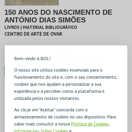
150 ANOS DO NASCIMENTO DE
ANTÓNIO DIAS SIMÕES
LIVROS | MATERIAL BIBLIOGRÁFICO
CENTRO DE ARTE DE OVAR
PREÇO
STOCK
AUTOR
Bem-vindo à BOL!
15,00€
COM STOCK
CÂMARA MUNICIPAL DE OVAR
O nosso site utiliza cookies essenciais para o
COMPRAR
funcionamento do site e, com o seu consentimento,
cookies que nos ajudam a personalizar a sua
ANO EDIÇÃO/ REIMPRESSÃO
experiência e a perceber como a plataforma é
2021
utilizada pelos nossos visitantes.
PÁGINAS
152
Ao clicar em "Aceitar" concorda com o
armazenamento de cookies no seu dispositivo. Para
IDIOMA
saber mais consulte a nossa
Política de Cookies
,
Português
Informações Sobre Cookies
e