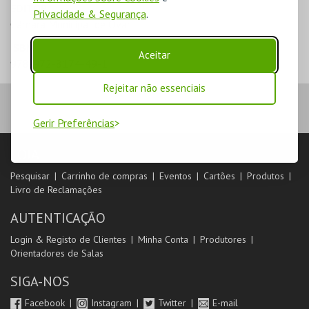
EDITOR
Privacidade & Segurança
.
Câmara Municipal de Ovar
ISBN
Aceitar
978-972-8174-49-1
Rejeitar não essenciais
Gerir Preferências
LOJA
Pesquisar
Carrinho de compras
Eventos
Cartões
Produtos
Livro de Reclamações
AUTENTICAÇÃO
Login & Registo de Clientes
Minha Conta
Produtores
Orientadores de Salas
SIGA-NOS
Facebook
Instagram
Twitter
E-mail